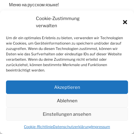
Меню
на русском языке!
Cookie-Zustimmung
Menu in english!
verwalten
Um dir ein optimales Erlebnis zu bieten, verwenden wir Technologien
wie Cookies, um Geräteinformationen zu speichern und/oder darauf
SUCHEN
zuzugreifen. Wenn du diesen Technologien zustimmst, können wir
Daten wie das Surfverhalten oder eindeutige IDs auf dieser Website
Suche
Suche
verarbeiten. Wenn du deine Zustimmung nicht erteilst oder
nach:
zurückziehst, können bestimmte Merkmale und Funktionen
beeinträchtigt werden.
Akzeptieren
Yelp
Facebook
Twitter
Instagram
E-
Cookie-
Ablehnen
Mail
Richtlinie
(EU)
Datenschutzerklärung
Mit Stolz präsentiert von
Einstellungen ansehen
WordPress
Cookie-Richtlinie
Datenschutzerklärung
Impressum