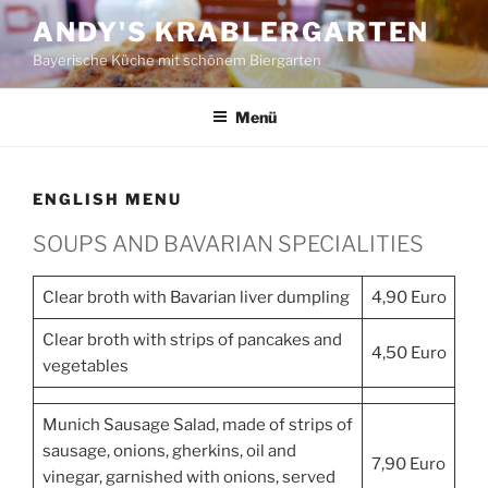
Zum
ANDY'S KRABLERGARTEN
Inhalt
Bayerische Küche mit schönem Biergarten
springen
Menü
ENGLISH MENU
SOUPS AND BAVARIAN SPECIALITIES
Clear broth with Bavarian liver dumpling
4,90 Euro
Clear broth with strips of pancakes and
4,50 Euro
vegetables
Munich Sausage Salad, made of strips of
sausage, onions, gherkins, oil and
7,90 Euro
vinegar, garnished with onions, served